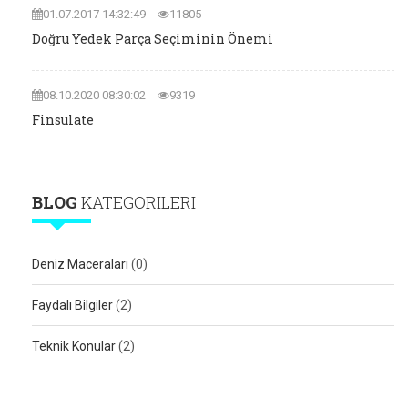
01.07.2017 14:32:49
11805
Doğru Yedek Parça Seçiminin Önemi
08.10.2020 08:30:02
9319
Finsulate
BLOG
KATEGORILERI
Deniz Maceraları
(0)
Faydalı Bilgiler
(2)
Teknik Konular
(2)