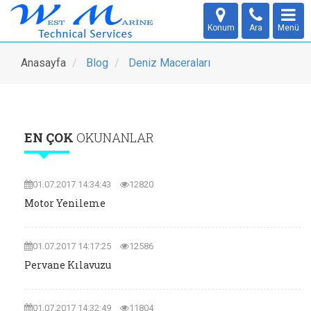
Konum
Ara
Menü
Anasayfa
Blog
Deniz Maceraları
EN ÇOK
OKUNANLAR
01.07.2017 14:34:43
12820
Motor Yenileme
01.07.2017 14:17:25
12586
Pervane Kılavuzu
01.07.2017 14:32:49
11804